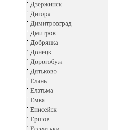
Дзержинск
Дигора
Димитровград
Дмитров
Добрянка
Донецк
Дорогобуж
Дятьково
Елань
Елатьма
Емва
Енисейск
Ершов
Ессентуки