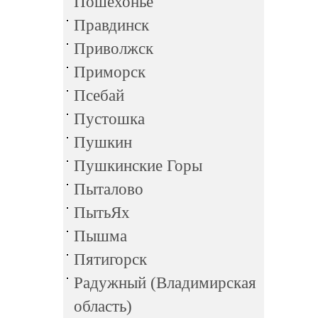
Пошехонье
Правдинск
Приволжск
Приморск
Псебай
Пустошка
Пушкин
Пушкинские Горы
Пыталово
ПытьЯх
Пышма
Пятигорск
Радужный (Владимирская
область)