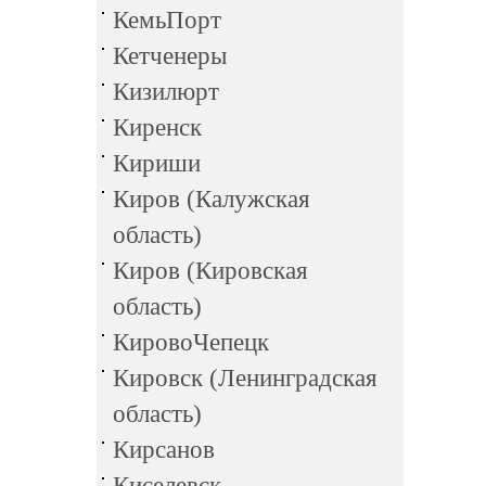
КемьПорт
Кетченеры
Кизилюрт
Киренск
Кириши
Киров (Калужская
область)
Киров (Кировская
область)
КировоЧепецк
Кировск (Ленинградская
область)
Кирсанов
Киселевск