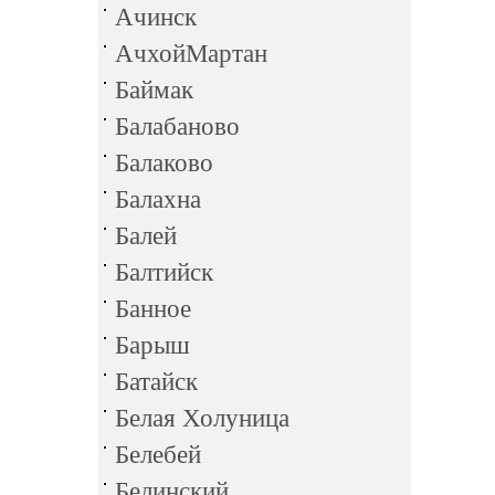
Ачинск
АчхойМартан
Баймак
Балабаново
Балаково
Балахна
Балей
Балтийск
Банное
Барыш
Батайск
Белая Холуница
Белебей
Белинский