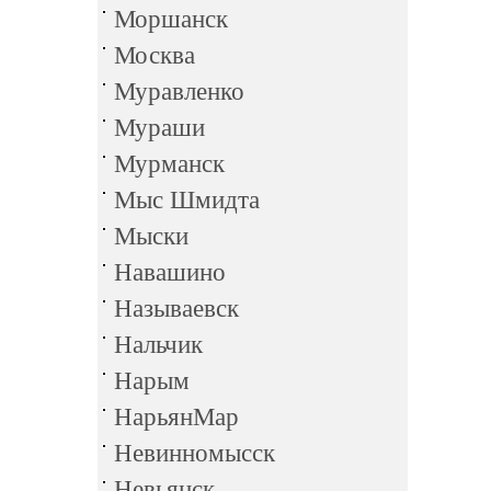
Моршанск
Москва
Муравленко
Мураши
Мурманск
Мыс Шмидта
Мыски
Навашино
Называевск
Нальчик
Нарым
НарьянМар
Невинномысск
Невьянск