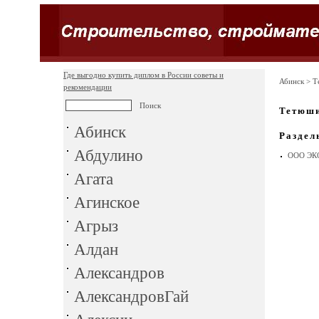
Где выгодно купить диплом в России советы и
Абинск
> Т
рекомендации
Тетюш
Абинск
Раздел
Абдулино
ООО ЭК
Агата
Агинское
Агрыз
Алдан
Александров
АлександровГай