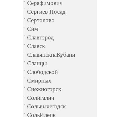
Серафимович
Сергиев Посад
Сертолово
Сим
Славгород
Славск
СлавянскнаКубани
Сланцы
Слободской
Смирных
Снежногорск
Солигалич
Сольвычегодск
СольИлецк