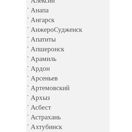
Алексин
Анапа
Ангарск
АнжероСудженск
Апатиты
Апшеронск
Арамиль
Ардон
Арсеньев
Артемовский
Архыз
Асбест
Астрахань
Ахтубинск