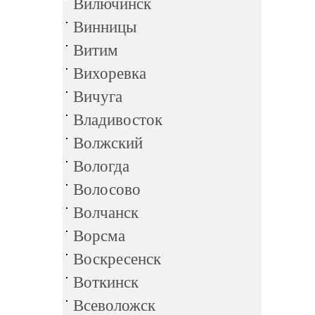
Вилючинск
Винницы
Витим
Вихоревка
Вичуга
Владивосток
Волжский
Вологда
Волосово
Волчанск
Ворсма
Воскресенск
Воткинск
Всеволожск