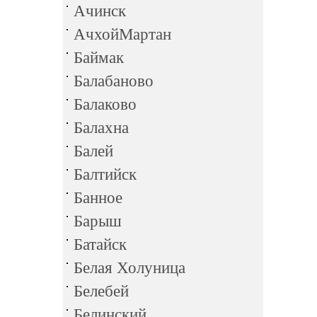
Ачинск
АчхойМартан
Баймак
Балабаново
Балаково
Балахна
Балей
Балтийск
Банное
Барыш
Батайск
Белая Холуница
Белебей
Белинский