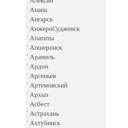
Алексин
Анапа
Ангарск
АнжероСудженск
Апатиты
Апшеронск
Арамиль
Ардон
Арсеньев
Артемовский
Архыз
Асбест
Астрахань
Ахтубинск