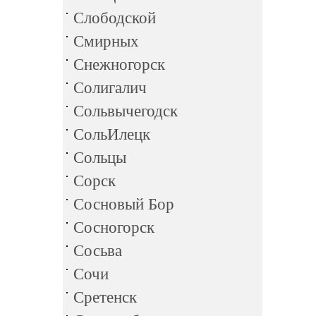
Слободской
Смирных
Снежногорск
Солигалич
Сольвычегодск
СольИлецк
Сольцы
Сорск
Сосновый Бор
Сосногорск
Сосьва
Сочи
Сретенск