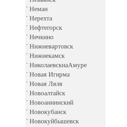
Неман
Нерехта
Нефтегорск
Нечкино
Нижневартовск
Нижнекамск
НиколаевскнаАмуре
Новая Игирма
Новая Ляля
Новоалтайск
Новоаннинский
Новокубанск
Новокуйбышевск