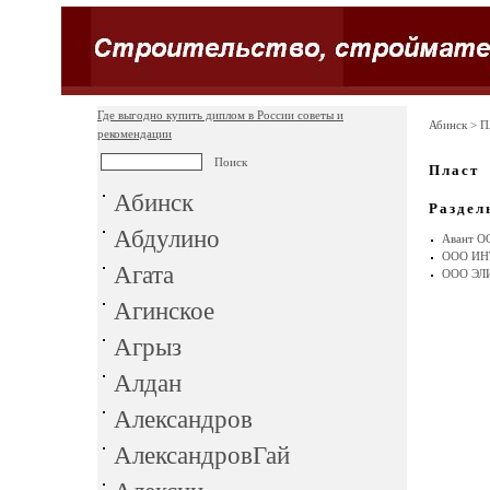
Где выгодно купить диплом в России советы и
Абинск
> П
рекомендации
Пласт
Абинск
Раздел
Абдулино
Авант О
ООО ИН
Агата
ООО ЭЛ
Агинское
Агрыз
Алдан
Александров
АлександровГай