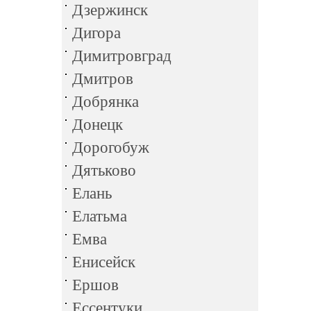
Дзержинск
Дигора
Димитровград
Дмитров
Добрянка
Донецк
Дорогобуж
Дятьково
Елань
Елатьма
Емва
Енисейск
Ершов
Ессентуки