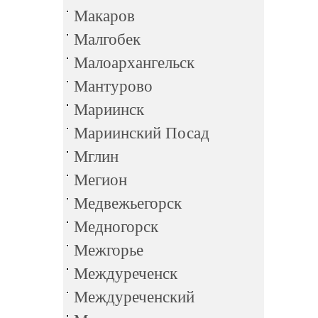
Макаров
Малгобек
Малоархангельск
Мантурово
Мариинск
Мариинский Посад
Мглин
Мегион
Медвежьегорск
Медногорск
Межгорье
Междуреченск
Междуреченский