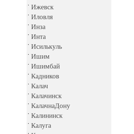
Ижевск
Иловля
Инза
Инта
Исилькуль
Ишим
Ишимбай
Кадников
Калач
Калачинск
КалачнаДону
Калининск
Калуга