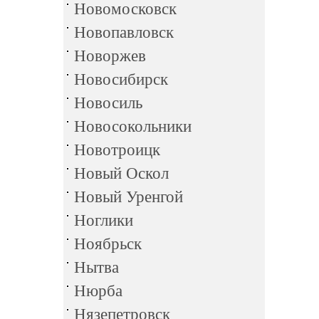
Новомосковск
Новопавловск
Новоржев
Новосибирск
Новосиль
Новосокольники
Новотроицк
Новый Оскол
Новый Уренгой
Ноглики
Ноябрьск
Нытва
Нюрба
Нязепетровск