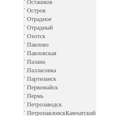
Осташков
Остров
Отрадное
Отрадный
Охотск
Павлово
Павловская
Палана
Палласовка
Партизанск
Первомайск
Пермь
Петрозаводск
ПетропавловскКамчатский