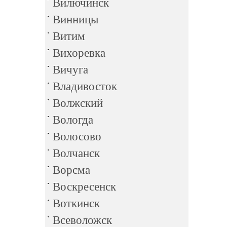
Вилючинск
Винницы
Витим
Вихоревка
Вичуга
Владивосток
Волжский
Вологда
Волосово
Волчанск
Ворсма
Воскресенск
Воткинск
Всеволожск