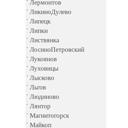
Лермонтов
ЛикиноДулево
Липецк
Липки
Листвянка
ЛосиноПетровский
Лукоянов
Луховицы
Лысково
Льгов
Людиново
Лянтор
Магнитогорск
Майкоп