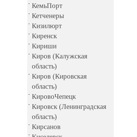
КемьПорт
Кетченеры
Кизилюрт
Киренск
Кириши
Киров (Калужская
область)
Киров (Кировская
область)
КировоЧепецк
Кировск (Ленинградская
область)
Кирсанов
Киселевск