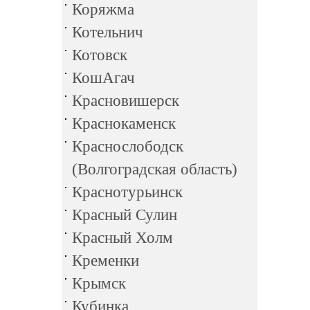
Коряжма
Котельнич
Котовск
КошАгач
Красновишерск
Краснокаменск
Краснослободск
(Волгоградская область)
Краснотурьинск
Красный Сулин
Красный Холм
Кременки
Крымск
Кубинка