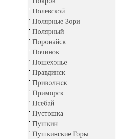
Покров
Полевской
Полярные Зори
Полярный
Поронайск
Починок
Пошехонье
Правдинск
Приволжск
Приморск
Псебай
Пустошка
Пушкин
Пушкинские Горы