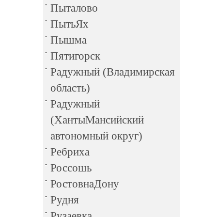
Пыталово
ПытьЯх
Пышма
Пятигорск
Радужный (Владимирская
область)
Радужный
(ХантыМансийский
автономный округ)
Ребриха
Россошь
РостовнаДону
Рудня
Рузаевка