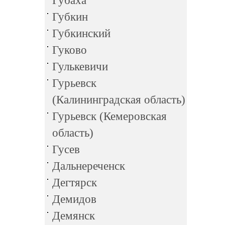
Губаха
Губкин
Губкинский
Гуково
Гулькевичи
Гурьевск
(Калининградская область)
Гурьевск (Кемеровская
область)
Гусев
Дальнереченск
Дегтярск
Демидов
Демянск