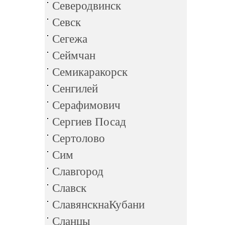
Северодвинск
Севск
Сегежа
Сеймчан
Семикаракорск
Сенгилей
Серафимович
Сергиев Посад
Сертолово
Сим
Славгород
Славск
СлавянскнаКубани
Сланцы