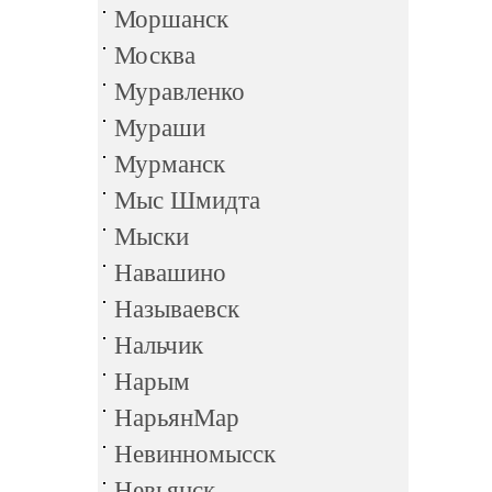
Моршанск
Москва
Муравленко
Мураши
Мурманск
Мыс Шмидта
Мыски
Навашино
Называевск
Нальчик
Нарым
НарьянМар
Невинномысск
Невьянск