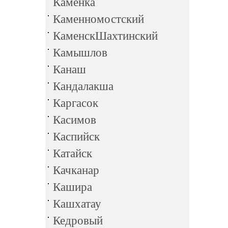
Каменка
Каменномостский
КаменскШахтинский
Камышлов
Канаш
Кандалакша
Каргасок
Касимов
Каспийск
Катайск
Качканар
Кашира
Кашхатау
Кедровый