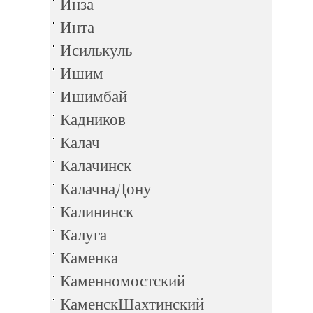
Инза
Инта
Исилькуль
Ишим
Ишимбай
Кадников
Калач
Калачинск
КалачнаДону
Калининск
Калуга
Каменка
Каменномостский
КаменскШахтинский