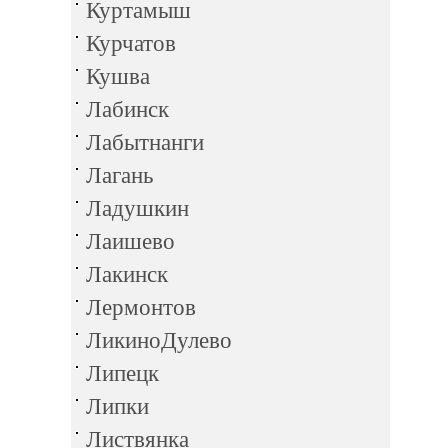
Куртамыш
Курчатов
Кушва
Лабинск
Лабытнанги
Лагань
Ладушкин
Лаишево
Лакинск
Лермонтов
ЛикиноДулево
Липецк
Липки
Листвянка