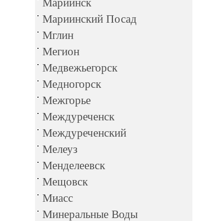
Мариинск
Мариинский Посад
Мглин
Мегион
Медвежьегорск
Медногорск
Межгорье
Междуреченск
Междуреченский
Мелеуз
Менделеевск
Мещовск
Миасс
Минеральные Воды