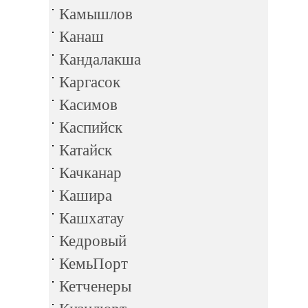
Камышлов
Канаш
Кандалакша
Каргасок
Касимов
Каспийск
Катайск
Качканар
Кашира
Кашхатау
Кедровый
КемьПорт
Кетченеры