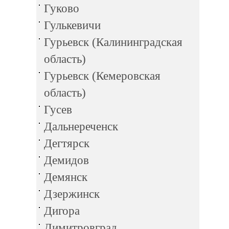
Гуково
Гулькевичи
Гурьевск (Калининградская
область)
Гурьевск (Кемеровская
область)
Гусев
Дальнереченск
Дегтярск
Демидов
Демянск
Дзержинск
Дигора
Димитровград