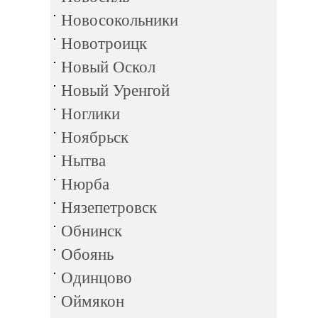
Новосокольники
Новотроицк
Новый Оскол
Новый Уренгой
Ноглики
Ноябрьск
Нытва
Нюрба
Нязепетровск
Обнинск
Обоянь
Одинцово
Оймякон