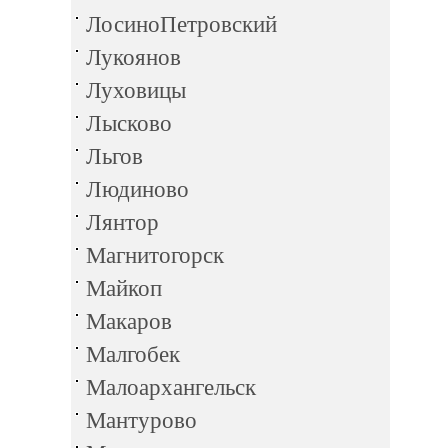
ЛосиноПетровский
Лукоянов
Луховицы
Лысково
Льгов
Людиново
Лянтор
Магнитогорск
Майкоп
Макаров
Малгобек
Малоархангельск
Мантурово