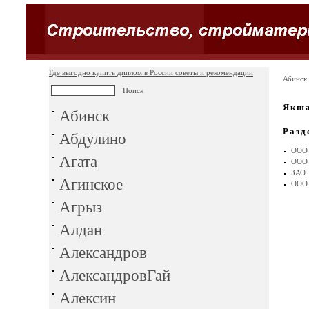
Где выгодно купить диплом в России советы и рекомендации
Абинск
Якш
Абинск
Разд
Абдулино
ООО
Агата
ООО
ЗАО
Агинское
ООО
Агрыз
Алдан
Александров
АлександровГай
Алексин