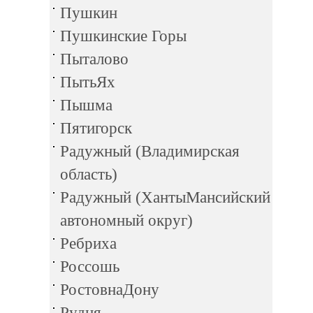
Пушкин
Пушкинские Горы
Пыталово
ПытьЯх
Пышма
Пятигорск
Радужный (Владимирская
область)
Радужный (ХантыМансийский
автономный округ)
Ребриха
Россошь
РостовнаДону
Рудня