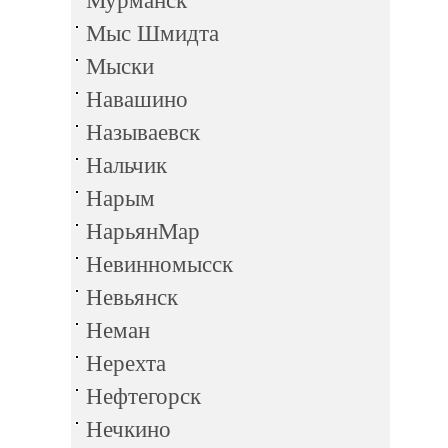
Мурманск
Мыс Шмидта
Мыски
Навашино
Называевск
Нальчик
Нарым
НарьянМар
Невинномысск
Невьянск
Неман
Нерехта
Нефтегорск
Нечкино