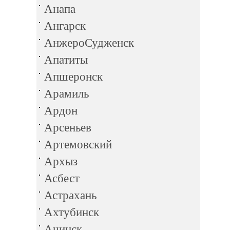
Анапа
Ангарск
АнжероСудженск
Апатиты
Апшеронск
Арамиль
Ардон
Арсеньев
Артемовский
Архыз
Асбест
Астрахань
Ахтубинск
Ачинск