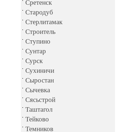
Сретенск
Стародуб
Стерлитамак
Строитель
Ступино
Сунтар
Сурск
Сухиничи
Сыростан
Сычевка
Сясьстрой
Таштагол
Тейково
Темников