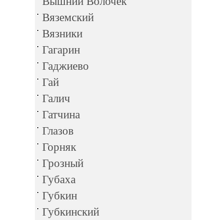
Вышний Волочек
Вяземский
Вязники
Гагарин
Гаджиево
Гай
Галич
Гатчина
Глазов
Горняк
Грозный
Губаха
Губкин
Губкинский