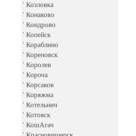
Козловка
Конаково
Кондрово
Копейск
Кораблино
Кореновск
Королев
Короча
Корсаков
Коряжма
Котельнич
Котовск
КошАгач
Красновишерск