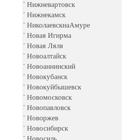
Нижневартовск
Нижнекамск
НиколаевскнаАмуре
Новая Игирма
Новая Ляля
Новоалтайск
Новоаннинский
Новокубанск
Новокуйбышевск
Новомосковск
Новопавловск
Новоржев
Новосибирск
Новосиль