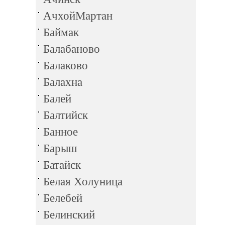
АчхойМартан
Баймак
Балабаново
Балаково
Балахна
Балей
Балтийск
Банное
Барыш
Батайск
Белая Холуница
Белебей
Белинский