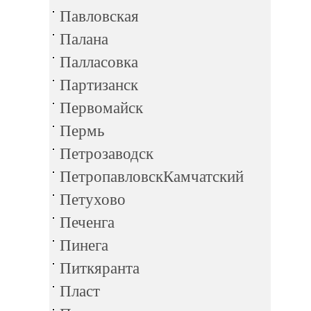
Павловская
Палана
Палласовка
Партизанск
Первомайск
Пермь
Петрозаводск
ПетропавловскКамчатский
Петухово
Печенга
Пинега
Питкяранта
Пласт