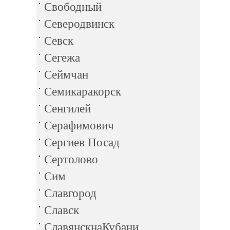
Свободный
Северодвинск
Севск
Сегежа
Сеймчан
Семикаракорск
Сенгилей
Серафимович
Сергиев Посад
Сертолово
Сим
Славгород
Славск
СлавянскнаКубани