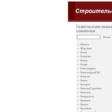
Где выгодно купить диплом в
и рекомендации
Абинск
Абдулино
Агата
Агинское
Агрыз
Алдан
Александров
АлександровГай
Алексин
Анапа
Ангарск
АнжероСудженск
Апатиты
Апшеронск
Арамиль
Ардон
Арсеньев