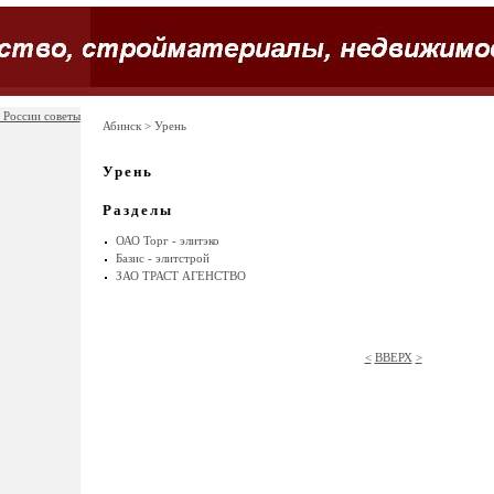
 России советы
Абинск
> Урень
Урень
Разделы
ОАО Торг - элитэко
Базис - элитстрой
ЗАО ТРАСТ АГЕНСТВО
<
ВВЕРХ
>