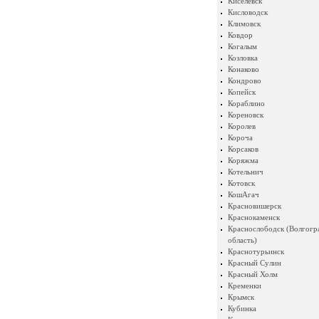
Киселевск
Кисловодск
Климовск
Ковдор
Когалым
Козловка
Конаково
Кондрово
Копейск
Кораблино
Кореновск
Королев
Короча
Корсаков
Коряжма
Котельнич
Котовск
КошАгач
Красновишерск
Краснокаменск
Краснослободск (Волгогр
область)
Краснотурьинск
Красный Сулин
Красный Холм
Кременки
Крымск
Кубинка