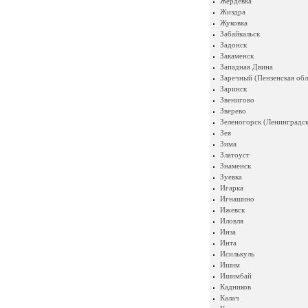
Жердевка
Жиздра
Жуковка
Забайкальск
Задонск
Закаменск
Западная Двина
Заречный (Пензенская обл
Заринск
Звенигово
Зверево
Зеленогорск (Ленинградск
Зея
Зима
Златоуст
Знаменск
Зуевка
Игарка
Игнашино
Ижевск
Иловля
Инза
Инта
Исилькуль
Ишим
Ишимбай
Кадников
Калач