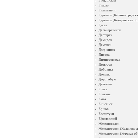
Губкинский
Гуково
Гулькевичи
Гурьевск (Калининградска
Гурьевск (Кемеровская об
Гусев
Дальнереченск
Дегтярск
Демидов
Демянск
Дзержинск
Дигора
Димитровград
Дмитров
Добрянка
Донецк
Дорогобуж
Дятьково
Елань
Елатьма
Емва
Енисейск
Ершов
Ессентуки
Ефимовский
Железноводск
Железногорск (Красноярск
Железногорск (Курская об