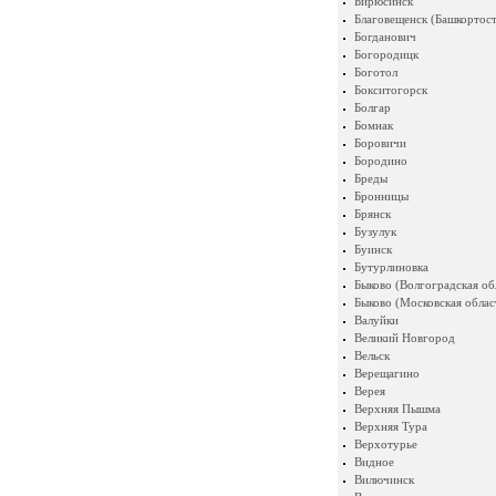
Бирюсинск
Благовещенск (Башкортост
Богданович
Богородицк
Боготол
Бокситогорск
Болгар
Бомнак
Боровичи
Бородино
Бреды
Бронницы
Брянск
Бузулук
Буинск
Бутурлиновка
Быково (Волгоградская об
Быково (Московская облас
Валуйки
Великий Новгород
Вельск
Верещагино
Верея
Верхняя Пышма
Верхняя Тура
Верхотурье
Видное
Вилючинск