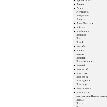
Артемовский
Архыз
Асбест
Астрахань
Ахтубинск
Ачинск
АчхойМартан
Баймак
Балабаново
Балаково
Балахна
Балей
Балтийск
Банное
Барыш
Батайск
Белая Холуница
Белебей
Белинский
Белогорка
Белозерск
Белокуриха
Белорецк
Белореченск
Белоярский
Березовский (Кемеровская
Беслан
Бийск