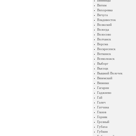
Винницы
Витим
Вихоревка
Вичуга
Владивосток
Волжский
Вологда
Волосово
Волчанск
Ворсма
Воскресенск
Воткинск
Всеволожск
Выборг
Высоцк
Вышний Волочек
Вяземский
Вязники
Гагарин
Гаджиево
Гай
Галич
Гатчина
Глазов
Горняк
Грозный
Губаха
Губкин