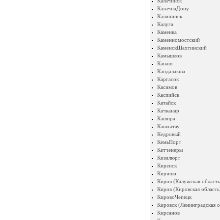
Калачинск
КалачнаДону
Калининск
Калуга
Каменка
Каменномостский
КаменскШахтинский
Камышлов
Канаш
Кандалакша
Каргасок
Касимов
Каспийск
Катайск
Качканар
Кашира
Кашхатау
Кедровый
КемьПорт
Кетченеры
Кизилюрт
Киренск
Кириши
Киров (Калужская область
Киров (Кировская область
КировоЧепецк
Кировск (Ленинградская о
Кирсанов