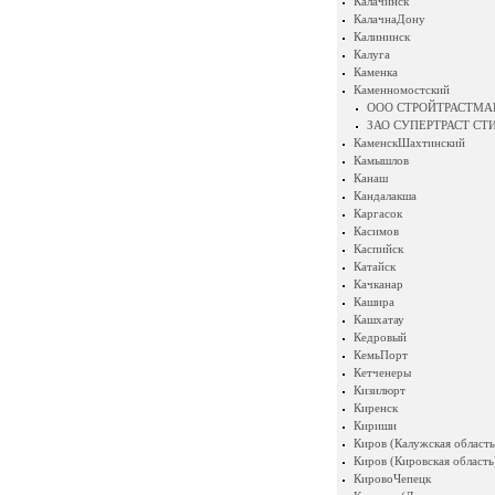
Калачинск
КалачнаДону
Калининск
Калуга
Каменка
Каменномостский
ООО СТРОЙТРАСТМА
ЗАО СУПЕРТРАСТ СТ
КаменскШахтинский
Камышлов
Канаш
Кандалакша
Каргасок
Касимов
Каспийск
Катайск
Качканар
Кашира
Кашхатау
Кедровый
КемьПорт
Кетченеры
Кизилюрт
Киренск
Кириши
Киров (Калужская область
Киров (Кировская область
КировоЧепецк