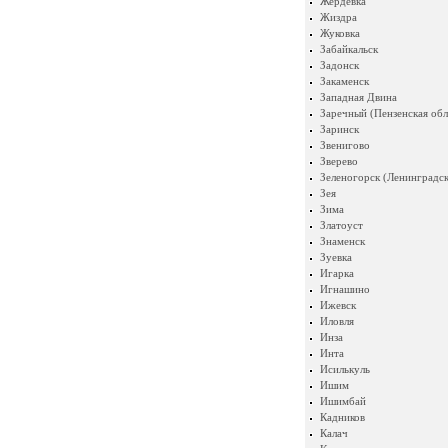
Жердевка
Жиздра
Жуковка
Забайкальск
Задонск
Закаменск
Западная Двина
Заречный (Пензенская обл
Заринск
Звенигово
Зверево
Зеленогорск (Ленинградск
Зея
Зима
Златоуст
Знаменск
Зуевка
Игарка
Игнашино
Ижевск
Иловля
Инза
Инта
Исилькуль
Ишим
Ишимбай
Кадников
Калач