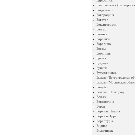
Бирюсинск
Благовещенск (Башкортост
Богданович
Богородицк
Боготол
Бокситогорск
Болгар
Бомнак
Боровичи
Бородино
Бреды
Бронницы
Брянск
Бузулук
Буинск
Бутурлиновка
Быково (Волгоградская об
Быково (Московская облас
Валуйки
Великий Новгород
Вельск
Верещагино
Верея
Верхняя Пышма
Верхняя Тура
Верхотурье
Видное
Вилючинск