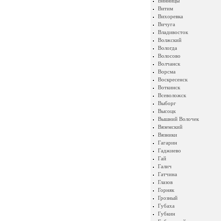
Винницы
Витим
Вихоревка
Вичуга
Владивосток
Волжский
Вологда
Волосово
Волчанск
Ворсма
Воскресенск
Воткинск
Всеволожск
Выборг
Высоцк
Вышний Волочек
Вяземский
Вязники
Гагарин
Гаджиево
Гай
Галич
Гатчина
Глазов
Горняк
Грозный
Губаха
Губкин