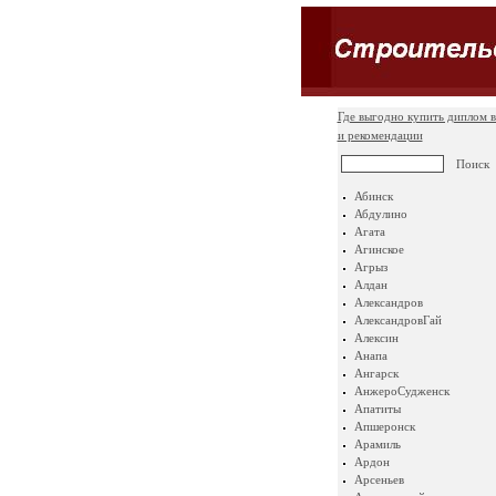
Где выгодно купить диплом в
и рекомендации
Абинск
Абдулино
Агата
Агинское
Агрыз
Алдан
Александров
АлександровГай
Алексин
Анапа
Ангарск
АнжероСудженск
Апатиты
Апшеронск
Арамиль
Ардон
Арсеньев