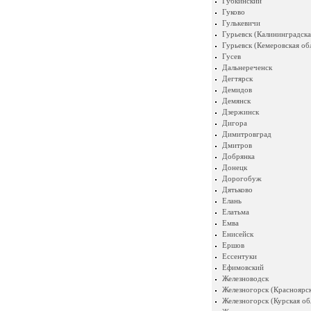
Губкинский
Гуково
Гулькевичи
Гурьевск (Калининградска
Гурьевск (Кемеровская об
Гусев
Дальнереченск
Дегтярск
Демидов
Демянск
Дзержинск
Дигора
Димитровград
Дмитров
Добрянка
Донецк
Дорогобуж
Дятьково
Елань
Елатьма
Емва
Енисейск
Ершов
Ессентуки
Ефимовский
Железноводск
Железногорск (Красноярск
Железногорск (Курская об