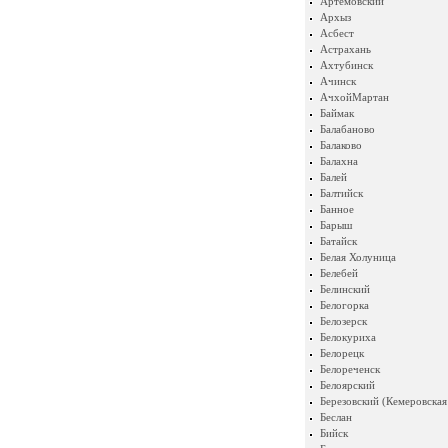
Артемовский
Архыз
Асбест
Астрахань
Ахтубинск
Ачинск
АчхойМартан
Баймак
Балабаново
Балаково
Балахна
Балей
Балтийск
Банное
Барыш
Батайск
Белая Холуница
Белебей
Белинский
Белогорка
Белозерск
Белокуриха
Белорецк
Белореченск
Белоярский
Березовский (Кемеровская
Беслан
Бийск