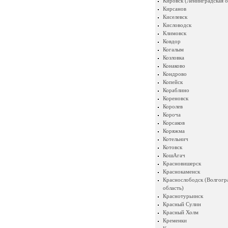
Кировск (Ленинградская о
Кирсанов
Киселевск
Кисловодск
Климовск
Ковдор
Когалым
Козловка
Конаково
Кондрово
Копейск
Кораблино
Кореновск
Королев
Короча
Корсаков
Коряжма
Котельнич
Котовск
КошАгач
Красновишерск
Краснокаменск
Краснослободск (Волгогр
область)
Краснотурьинск
Красный Сулин
Красный Холм
Кременки