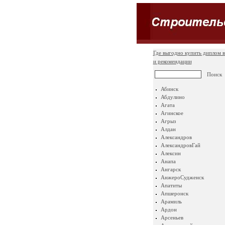
Где выгодно купить диплом в
и рекомендации
Абинск
Абдулино
Агата
Агинское
Агрыз
Алдан
Александров
АлександровГай
Алексин
Анапа
Ангарск
АнжероСудженск
Апатиты
Апшеронск
Арамиль
Ардон
Арсеньев