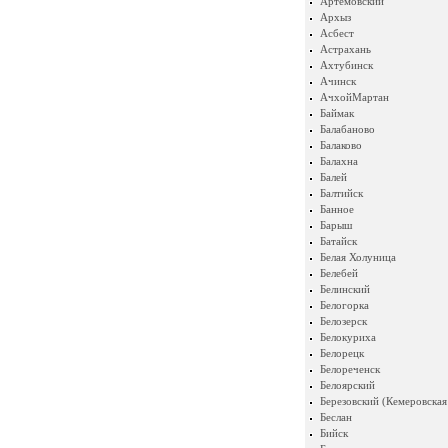
Артемовский
Архыз
Асбест
Астрахань
Ахтубинск
Ачинск
АчхойМартан
Баймак
Балабаново
Балаково
Балахна
Балей
Балтийск
Банное
Барыш
Батайск
Белая Холуница
Белебей
Белинский
Белогорка
Белозерск
Белокуриха
Белорецк
Белореченск
Белоярский
Березовский (Кемеровская
Беслан
Бийск