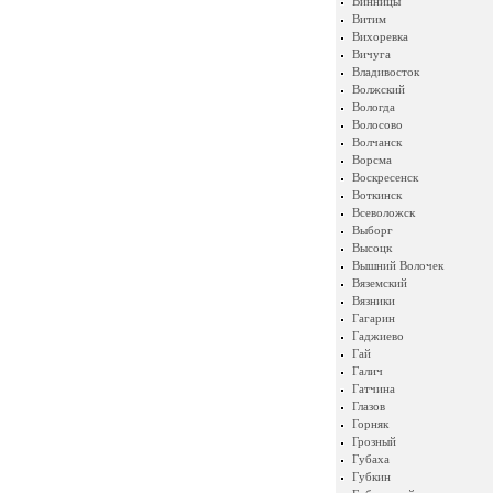
Винницы
Витим
Вихоревка
Вичуга
Владивосток
Волжский
Вологда
Волосово
Волчанск
Ворсма
Воскресенск
Воткинск
Всеволожск
Выборг
Высоцк
Вышний Волочек
Вяземский
Вязники
Гагарин
Гаджиево
Гай
Галич
Гатчина
Глазов
Горняк
Грозный
Губаха
Губкин