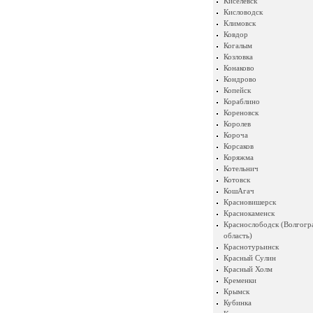
Киселевск
Кисловодск
Климовск
Ковдор
Когалым
Козловка
Конаково
Кондрово
Копейск
Кораблино
Кореновск
Королев
Короча
Корсаков
Коряжма
Котельнич
Котовск
КошАгач
Красновишерск
Краснокаменск
Краснослободск (Волгогр
область)
Краснотурьинск
Красный Сулин
Красный Холм
Кременки
Крымск
Кубинка