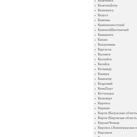
Калачинск
КалачнаДону
Калининск
Калуга
Каменка
Каменномостский
КаменскШахтинский
Камышлов
Канаш
Кандалакша
Каргасок
Касимов
Каспийск
Катайск
Качканар
Кашира
Кашхатау
Кедровый
КемьПорт
Кетченеры
Кизилюрт
Киренск
Кириши
Киров (Калужская область
Киров (Кировская область
КировоЧепецк
Кировск (Ленинградская о
Кирсанов