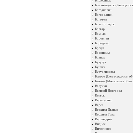
Бирюсинск
Благовещенск (Башкортост
Богданович
Богородицк
Боготол
Бокситогорск
Болгар
Бомнак
Боровичи
Бородино
Бреды
Бронницы
Брянск
Бузулук
Буинск
Бутурлиновка
Быково (Волгоградская об
Быково (Московская облас
Валуйки
Великий Новгород
Вельск
Верещагино
Верея
Верхняя Пышма
Верхняя Тура
Верхотурье
Видное
Вилючинск