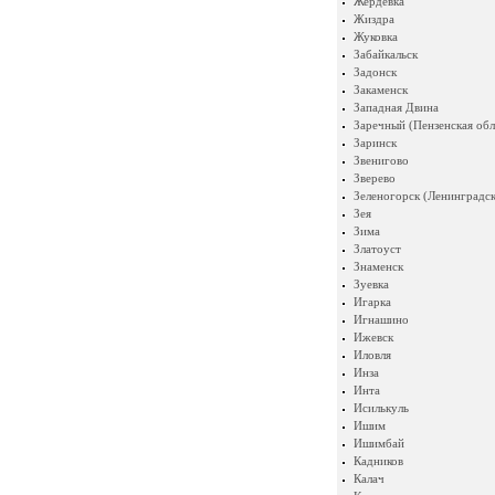
Жердевка
Жиздра
Жуковка
Забайкальск
Задонск
Закаменск
Западная Двина
Заречный (Пензенская обл
Заринск
Звенигово
Зверево
Зеленогорск (Ленинградск
Зея
Зима
Златоуст
Знаменск
Зуевка
Игарка
Игнашино
Ижевск
Иловля
Инза
Инта
Исилькуль
Ишим
Ишимбай
Кадников
Калач