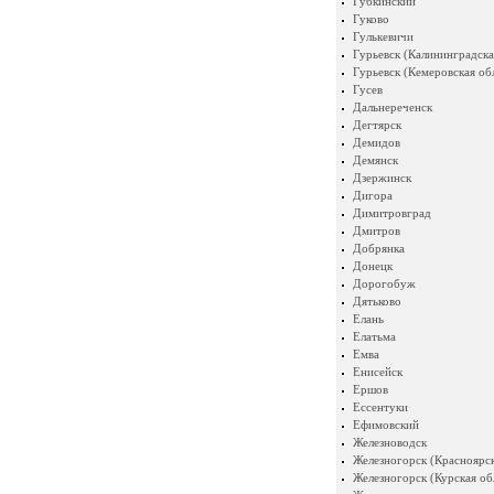
Губкинский
Гуково
Гулькевичи
Гурьевск (Калининградска
Гурьевск (Кемеровская об
Гусев
Дальнереченск
Дегтярск
Демидов
Демянск
Дзержинск
Дигора
Димитровград
Дмитров
Добрянка
Донецк
Дорогобуж
Дятьково
Елань
Елатьма
Емва
Енисейск
Ершов
Ессентуки
Ефимовский
Железноводск
Железногорск (Красноярск
Железногорск (Курская об